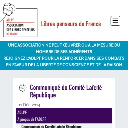
Libres penseurs de France
Sélectionner une page
UNE ASSOCIATION NE PEUT ŒUVRER QU’À LA MESURE DU
NOMBRE DE SES ADHÉRENTS
REJOIGNEZ L’ADLPF POUR LA RENFORCER DANS SES COMBATS
EN FAVEUR DE LA LIBERTÉ DE CONSCIENCE ET DE LA RAISON
Communiqué du Comité Laïcité
République
11 Déc 2014
ADLPF
A propos de l'ADLPF
Communiqué du Comité Laïcité République