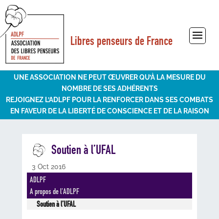
Libres penseurs de France
Sélectionner une page
UNE ASSOCIATION NE PEUT ŒUVRER QU’À LA MESURE DU
NOMBRE DE SES ADHÉRENTS
REJOIGNEZ L’ADLPF POUR LA RENFORCER DANS SES COMBATS
EN FAVEUR DE LA LIBERTÉ DE CONSCIENCE ET DE LA RAISON
Soutien à l’UFAL
3 Oct 2016
ADLPF
A propos de l'ADLPF
Soutien à l’UFAL