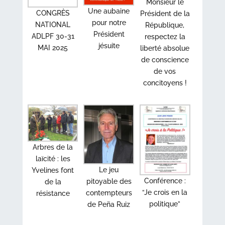
Monsieur le
Une aubaine
CONGRÈS
Président de la
pour notre
NATIONAL
République,
Président
ADLPF 30-31
respectez la
jésuite
MAI 2025
liberté absolue
de conscience
de vos
concitoyens !
Arbres de la
laïcité : les
Le jeu
Yvelines font
Conférence :
pitoyable des
de la
“Je crois en la
contempteurs
résistance
politique”
de Peña Ruiz