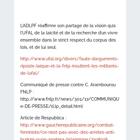
L’ADLPF réaffirme son partage de la vision qu’a
l’UFAL de la laïcité et de la recherche d’un vivre
ensemble dans le strict respect du corpus des
lois, et de lui seul.
http://www.ufal.org/divers/faute-darguments-
riposte-laique-et-la-fnlp-insultent-les-militants-
de-lufal/
Communiqué de presse contre C. Arambourou
FNLP :
http://www.fnlp.fr/news/301/17/COMMUNIQU
e-DE-PRESSE/d,lp_detail.html
Article de Respublica :
http://www.gaucherepublicaine.org/combat-
feministe/ce-nest-pas-avec-des-arretes-anti-
burkini-quon-arretera-lislamisme/7398318