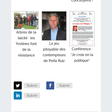
concitoyens !
Arbres de la
laïcité : les
Le jeu
Yvelines font
Conférence :
pitoyable des
de la
“Je crois en la
contempteurs
résistance
politique”
de Peña Ruiz
Suivre
Suivre
Suivre