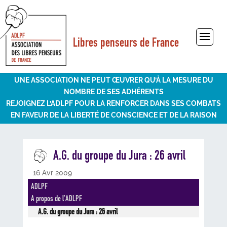
Libres penseurs de France
Sélectionner une page
UNE ASSOCIATION NE PEUT ŒUVRER QU’À LA MESURE DU
NOMBRE DE SES ADHÉRENTS
REJOIGNEZ L’ADLPF POUR LA RENFORCER DANS SES COMBATS
EN FAVEUR DE LA LIBERTÉ DE CONSCIENCE ET DE LA RAISON
A.G. du groupe du Jura : 26 avril
16 Avr 2009
ADLPF
A propos de l'ADLPF
A.G. du groupe du Jura : 26 avril