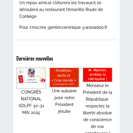
Un repas amical clôturera les travaux:il se
déroulera au restaurant l’Amarillis Route de
Conliége
Pour s’inscrire :gentet.veronique @wanadoo.fr
Dernières nouvelles
Monsieur le
Une aubaine
CONGRÈS
Président de la
pour notre
NATIONAL
République,
Président
ADLPF 30-31
respectez la
jésuite
MAI 2025
liberté absolue
de conscience
de vos