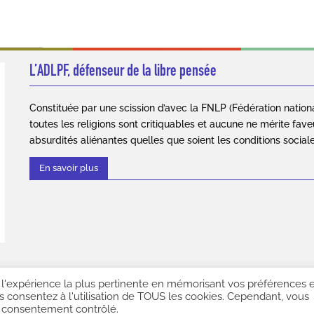
L’ADLPF, défenseur de la libre pensée
Constituée par une scission d’avec la FNLP (Fédération nation
toutes les religions sont critiquables et aucune ne mérite fave
absurdités aliénantes quelles que soient les conditions social
En savoir plus
r l'expérience la plus pertinente en mémorisant vos préférences 
6. Association des Libres Penseurs de France. Tous droits réservés |
Mentions lé
us consentez à l'utilisation de TOUS les cookies. Cependant, vous
n consentement contrôlé.