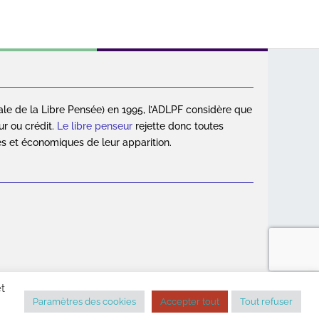
ale de la Libre Pensée) en 1995, l’ADLPF considère que
ur ou crédit.
Le libre penseur
rejette donc toutes
es et économiques de leur apparition.
et
gales
|
Contact
Paramètres des cookies
Accepter tout
Tout refuser