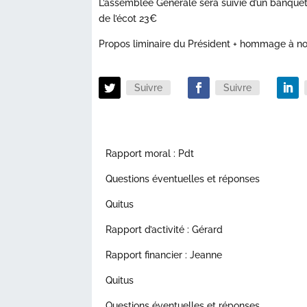
L’assemblée Générale sera suivie d’un banquet 
de l’écot 23€
Propos liminaire du Président + hommage à n
Suivre
Suivre
Rapport moral : Pdt
Questions éventuelles et réponses
Quitus
Rapport d’activité : Gérard
Rapport financier : Jeanne
Quitus
Questions éventuelles et réponses