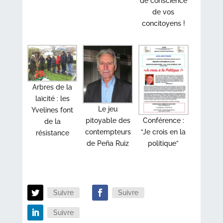
de conscience
de vos
concitoyens !
Arbres de la
laïcité : les
Le jeu
Yvelines font
Conférence :
pitoyable des
de la
“Je crois en la
contempteurs
résistance
politique”
de Peña Ruiz
Suivre
Suivre
Suivre