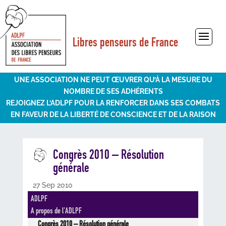
Libres penseurs de France
Sélectionner une page
UNE ASSOCIATION NE PEUT ŒUVRER QU’À LA MESURE DU
NOMBRE DE SES ADHÉRENTS
REJOIGNEZ L’ADLPF POUR LA RENFORCER DANS SES COMBATS
EN FAVEUR DE LA LIBERTÉ DE CONSCIENCE ET DE LA RAISON
Congrès 2010 – Résolution
générale
27 Sep 2010
ADLPF
A propos de l'ADLPF
Congrès 2010 – Résolution générale