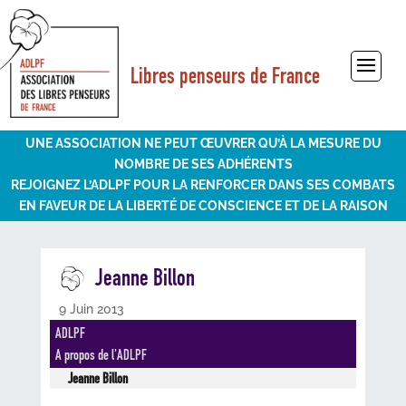
Libres penseurs de France
Sélectionner une page
UNE ASSOCIATION NE PEUT ŒUVRER QU’À LA MESURE DU
NOMBRE DE SES ADHÉRENTS
REJOIGNEZ L’ADLPF POUR LA RENFORCER DANS SES COMBATS
EN FAVEUR DE LA LIBERTÉ DE CONSCIENCE ET DE LA RAISON
Jeanne Billon
9 Juin 2013
ADLPF
A propos de l'ADLPF
Jeanne Billon