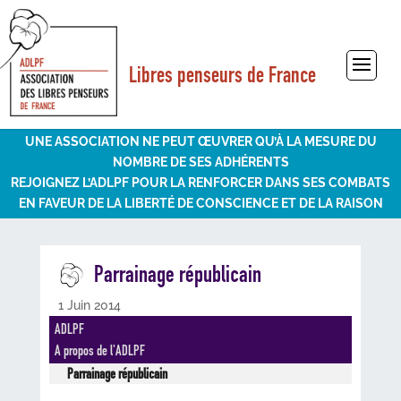
Libres penseurs de France
Sélectionner une page
UNE ASSOCIATION NE PEUT ŒUVRER QU’À LA MESURE DU
NOMBRE DE SES ADHÉRENTS
REJOIGNEZ L’ADLPF POUR LA RENFORCER DANS SES COMBATS
EN FAVEUR DE LA LIBERTÉ DE CONSCIENCE ET DE LA RAISON
Parrainage républicain
1 Juin 2014
ADLPF
A propos de l'ADLPF
Parrainage républicain