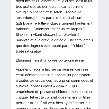
doctrines spiritualistes ou religieuses, c’est la foi,
très pratique au demeurant, car la foi rend
aveugle ou benêt, c’est selon. Credo quia
absurdum, je crois parce que c’est absurde
(attribué à Tertullien). Quel argument hautement
rationnel ! Comment traiter un tel propos ?
Sinon en invitant chacun à la réflexion, à
l’analyse et à la critique de ce qui ne sera jamais
que des dogmes échappant par définition à
toute rationalité.
L’humanisme est un ouvre-boîte-crânienne.
Appeler chacun à laïciser sa pensée, car faire
cette démarche c’est l’autonomiser par rapport
à toutes les croyances, les a priori commodes et
autres supposés divins « déjà-là », qui
empêchent de penser et chloroforment la raison
critique. Tel est le combat que mènera un libre
penseur, attentif, s’il veut bien s’y intéresser, au
bonheur intellectuel de ses amis, de ses voisins