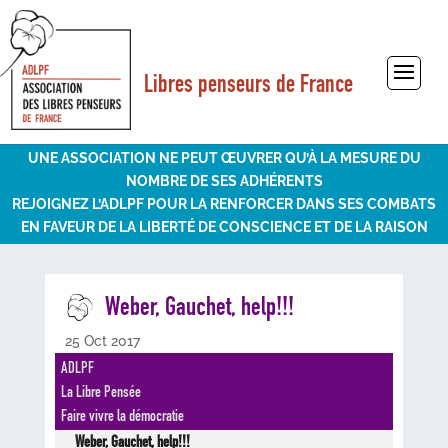
Libres penseurs de France
Sélectionner une page
UNE ASSOCIATION NE PEUT ŒUVRER QU’À LA MESURE DU
NOMBRE DE SES ADHÉRENTS
REJOIGNEZ L’ADLPF POUR LA RENFORCER DANS SES COMBATS
EN FAVEUR DE LA LIBERTÉ DE CONSCIENCE ET DE LA RAISON
Weber, Gauchet, help!!!
25 Oct 2017
ADLPF
La Libre Pensée
Faire vivre la démocratie
Weber, Gauchet, help!!!