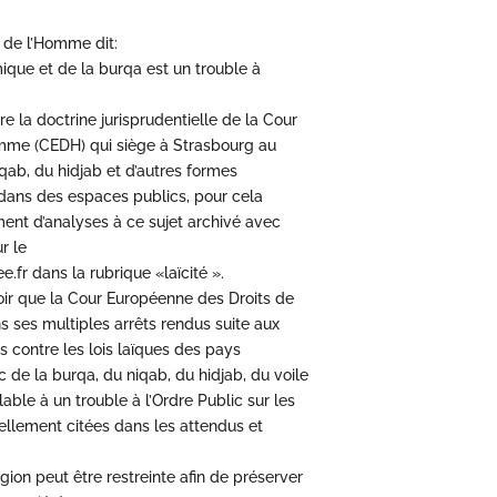
 de l’Homme dit:
mique et de la burqa est un trouble à
re la doctrine jurisprudentielle de la Cour
mme (CEDH) qui siège à Strasbourg au
iqab, du hidjab et d’autres formes
 dans des espaces publics, pour cela
nt d’analyses à ce sujet archivé avec
ur le
ee.fr dans la rubrique «laïcité ».
voir que la Cour Européenne des Droits de
 ses multiples arrêts rendus suite aux
s contre les lois laïques des pays
 de la burqa, du niqab, du hidjab, du voile
able à un trouble à l’Ordre Public sur les
uellement citées dans les attendus et
gion peut être restreinte afin de préserver