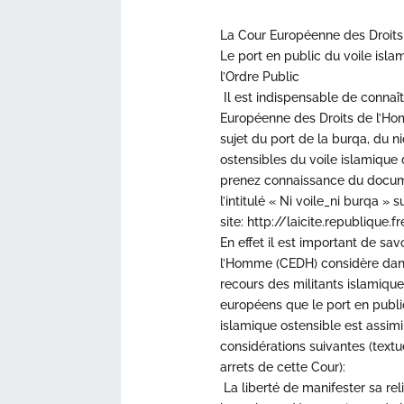
La Cour Européenne des Droits
Le port en public du voile isla
l’Ordre Public
Il est indispensable de connaît
Européenne des Droits de l’Ho
sujet du port de la burqa, du n
ostensibles du voile islamique
prenez connaissance du docume
l’intitulé « Ni voile_ni burqa » s
site: http://laicite.republique.fr
En effet il est important de sa
l’Homme (CEDH) considère dans
recours des militants islamique
européens que le port en public
islamique ostensible est assimil
considérations suivantes (text
arrets de cette Cour):
La liberté de manifester sa reli