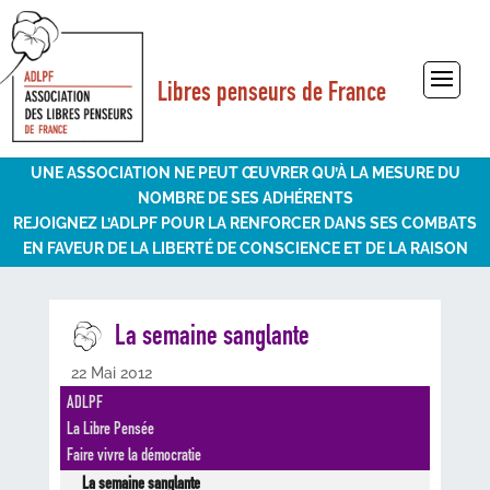
Libres penseurs de France
Sélectionner une page
UNE ASSOCIATION NE PEUT ŒUVRER QU’À LA MESURE DU
NOMBRE DE SES ADHÉRENTS
REJOIGNEZ L’ADLPF POUR LA RENFORCER DANS SES COMBATS
EN FAVEUR DE LA LIBERTÉ DE CONSCIENCE ET DE LA RAISON
La semaine sanglante
22 Mai 2012
ADLPF
La Libre Pensée
Faire vivre la démocratie
La semaine sanglante