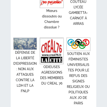
COUTEAU
LYCÉE
Mœurs
GAMBETTA-
dissoutes ou
CARNOT À
Chambre
ARRAS
dissolue ?
DÉFENSE DE
SOUTIEN AUX
LA LIBERTÉ
FÉMINISTES
D’EXPRESSION
UNIVERSALIS
ODIEUSES
: NON AUX
TES POUR LE
AGRESSIONS
ATTAQUES
REFUS DES
DES MEMBRES
CONTRE LA
SIGNES
DU CREAL 76
LDH ET LA
RELIGIEUX OU
FNLP
POLITIQUES
AUX JO DE
PARIS