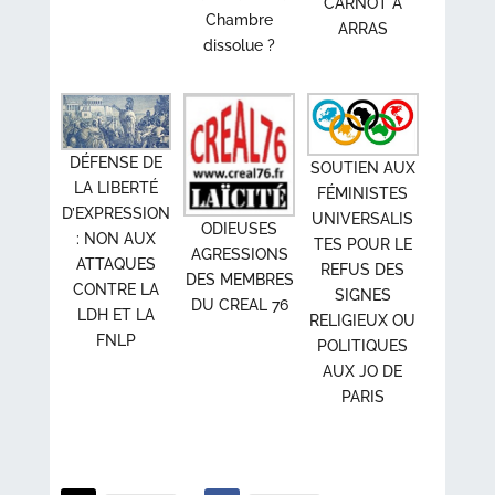
CARNOT À
Chambre
ARRAS
dissolue ?
DÉFENSE DE
SOUTIEN AUX
LA LIBERTÉ
FÉMINISTES
D’EXPRESSION
UNIVERSALIS
ODIEUSES
: NON AUX
TES POUR LE
AGRESSIONS
ATTAQUES
REFUS DES
DES MEMBRES
CONTRE LA
SIGNES
DU CREAL 76
LDH ET LA
RELIGIEUX OU
FNLP
POLITIQUES
AUX JO DE
PARIS